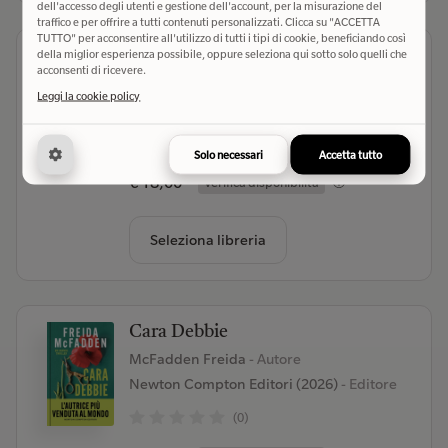
dell'accesso degli utenti e gestione dell'account, per la misurazione del
traffico e per offrire a tutti contenuti personalizzati. Clicca su "ACCETTA
TUTTO" per acconsentire all'utilizzo di tutti i tipi di cookie, beneficiando così
Solo un pezzo di strada
della miglior esperienza possibile, oppure seleziona qui sotto solo quelli che
acconsenti di ricevere.
Gurioli Mauro
- Autore
Leggi la cookie policy
Clown Bianco Edizioni (2026)
- Editore
(0)
Solo necessari
Accetta tutto
€ 18,00
Verifica disponibilità
Seleziona libreria
Cara Debbie
McFadden Freida
- Autore
Newton Compton Editori (2026)
- Editore
(0)