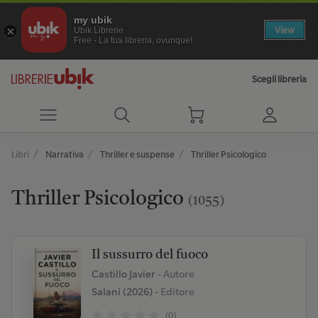
my ubik
View
Ubik Librerie
Free - La tua libreria, ovunque!
Scegli libreria
Libri
Narrativa
Thriller e suspense
Thriller Psicologico
Thriller Psicologico
(1055)
Il sussurro del fuoco
Castillo Javier
- Autore
Salani (2026)
- Editore
(0)