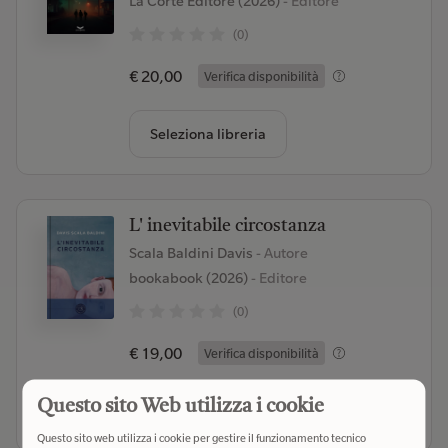
La Corte Editore (2026)
- Editore
(0)
€ 20,00
Verifica disponibilità
Seleziona libreria
L' inevitabile circostanza
Scala Baldini Davis
- Autore
bookabook (2026)
- Editore
(0)
€ 19,00
Verifica disponibilità
Questo sito Web utilizza i cookie
Seleziona libreria
Questo sito web utilizza i cookie per gestire il funzionamento tecnico