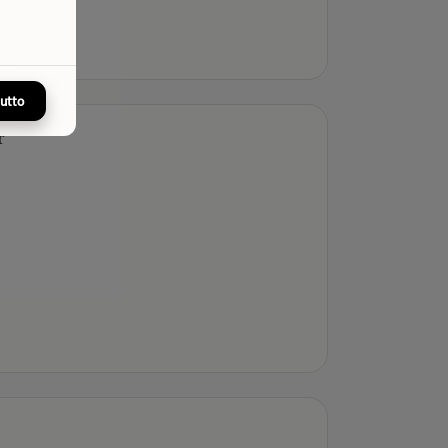
tutto
r