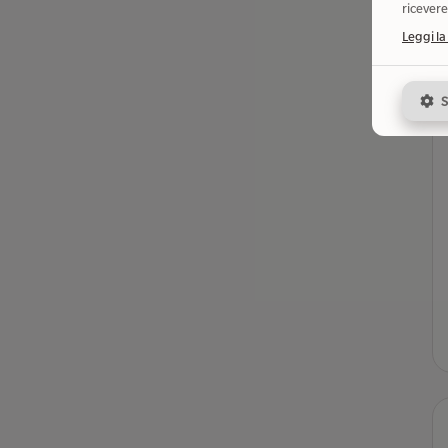
ricevere
Leggi la
S