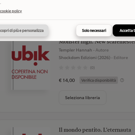
.
Seleziona libreria
 cookie policy
copri di più e personalizza
Solo necessari
Accetta 
Monster high. New scaremeste
Templer Hannah
- Autore
Shockdom Edizioni (2026)
- Editore
(0)
€ 14,00
Verifica disponibilità
Seleziona libreria
Il mondo pentito. L'eternauta