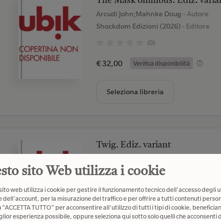
The Mask omnibus. Ediz. varia
Arcudi John;Mahnke Doug
- Autore
Shockdom Edizioni (2026)
- Editore
(0)
€ 32,00
Verifica disponibilità
Seleziona libreria
Twig. Ediz. variant
Young Skottie
- Autore
sto sito Web utilizza i cookie
Shockdom Edizioni (2026)
- Editore
(0)
ito web utilizza i cookie per gestire il funzionamento tecnico dell'accesso degli u
 dell'account, per la misurazione del traffico e per offrire a tutti contenuti person
€ 16,00
u "ACCETTA TUTTO" per acconsentire all'utilizzo di tutti i tipi di cookie, beneficia
Verifica disponibilità
glior esperienza possibile, oppure seleziona qui sotto solo quelli che acconsenti d