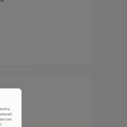
nt
tenti e
alizzati.
ndo così
i