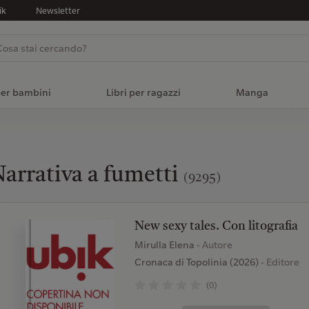
ik
Newsletter
per bambini
Libri per ragazzi
Manga
arrativa a fumetti
(9295)
New sexy tales. Con litografia
Mirulla Elena
- Autore
Cronaca di Topolinia (2026)
- Editore
(0)