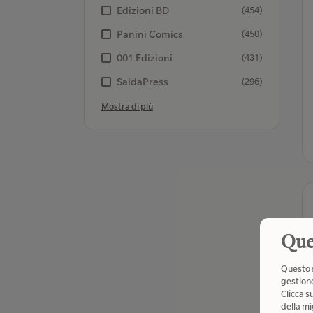
Edizioni BD
(454)
Panini Comics
(450)
001 Edizioni
(431)
SaldaPress
(296)
Mostra di più
Que
Questo s
gestione
Clicca s
della mi