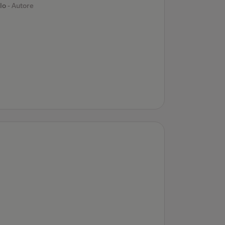
blo
- Autore