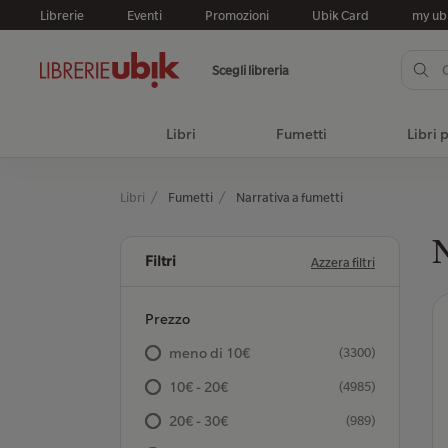
Librerie
Eventi
Promozioni
Ubik Card
my ub
Scegli libreria
Libri
Fumetti
Libri 
Libri
Fumetti
Narrativa a fumetti
N
Filtri
Azzera filtri
Prezzo
meno di 10€
(3300)
10€ - 20€
(4985)
20€ - 30€
(989)