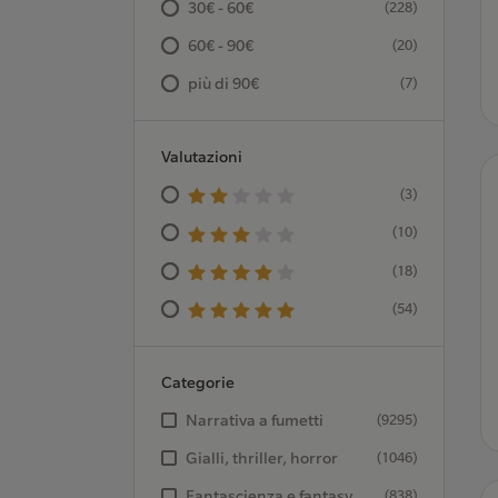
30€ - 60€
(228)
60€ - 90€
(20)
più di 90€
(7)
Valutazioni
(3)
(10)
(18)
(54)
Categorie
Narrativa a fumetti
(9295)
Gialli, thriller, horror
(1046)
Fantascienza e fantasy
(838)