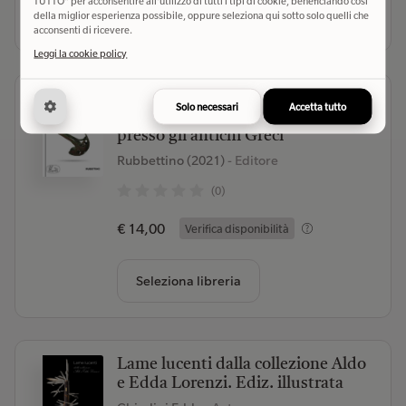
TUTTO" per acconsentire all'utilizzo di tutti i tipi di cookie, beneficiando così
Seleziona libreria
della miglior esperienza possibile, oppure seleziona qui sotto solo quelli che
acconsenti di ricevere.
Leggi la cookie policy
La museruola di Kroton. Finimenti
Solo necessari
Accetta tutto
equini, aurighi e arte del cavalcare
presso gli antichi Greci
Rubbettino (2021)
- Editore
(0)
€ 14,00
Verifica disponibilità
Seleziona libreria
Lame lucenti dalla collezione Aldo
e Edda Lorenzi. Ediz. illustrata