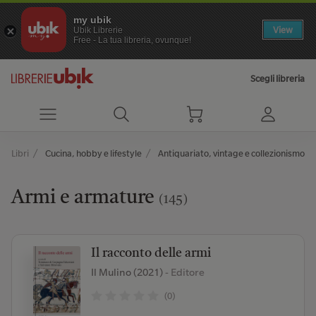
my ubik
View
Ubik Librerie
Free - La tua libreria, ovunque!
Scegli libreria
Libri
Cucina, hobby e lifestyle
Antiquariato, vintage e collezionismo
Armi e armature
(145)
Il racconto delle armi
Il Mulino (2021)
- Editore
(0)