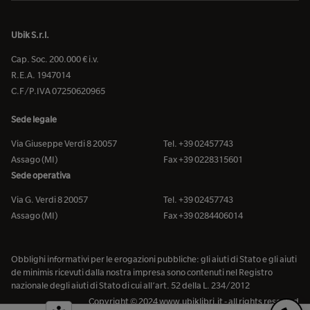
Ubik S.r.l.
Cap. Soc. 200.000 € i.v.
R.E.A. 1947014
C.F/P.IVA 07250620965
Sede legale
Via Giuseppe Verdi 8 20057
Tel. +39 02457743
Assago (MI)
Fax +39 0228315601
Sede operativa
Via G. Verdi 8 20057
Tel. +39 02457743
Assago (MI)
Fax +39 0284406014
Obblighi informativi per le erogazioni pubbliche: gli aiuti di Stato e gli aiuti
de minimis ricevuti dalla nostra impresa sono contenuti nel Registro
nazionale degli aiuti di Stato di cui all’art. 52 della L. 234/2012
Copyright © 2024 www.ubiklibri.it - all rights reserved